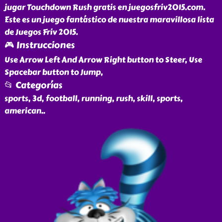
jugar Touchdown Rush gratis en juegosfriv2015.com.
Este es un juego fantástico de nuestra maravillosa lista
de Juegos Friv 2015.
🎮 Instrucciones
Use Arrow Left And Arrow Right button to Steer, Use
Spacebar button to Jump,
📂 Categorías
sports, 3d, football, running, rush, skill, sports,
american
..