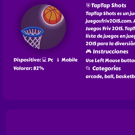
🎯TapTap Shots
TapTap Shots es un ju
juegosfriv2015.com. A
Juegos Friv 2015. Tap
lista de juegos en j
2015 para la diversió
🎮 Instrucciones
Dispositivo: 💻 Pc 📱 Mobile
Use Left Mouse butto
📂 Categorías
Valorar: 82%
arcade, ball, basketba