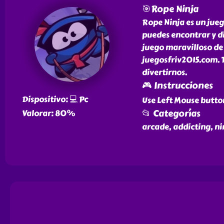
🎯Rope Ninja
Rope Ninja es un jueg
puedes encontrar y di
juego maravilloso de 
juegosfriv2015.com. T
divertirnos.
🎮 Instrucciones
Dispositivo: 💻 Pc
Use Left Mouse button
📂 Categorías
Valorar: 80%
arcade, addicting, nin