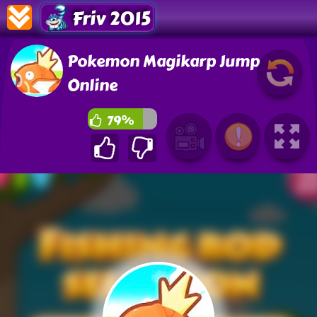
Friv 2015
Pokemon Magikarp Jump
Online
79%