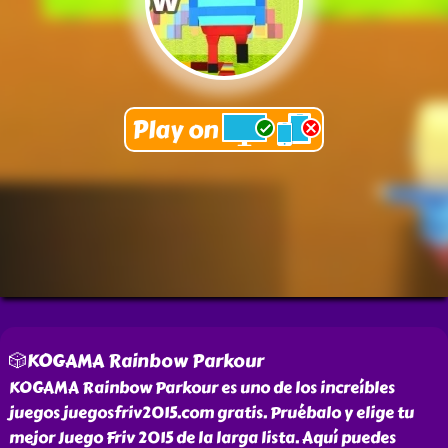
🎲KOGAMA Rainbow Parkour
KOGAMA Rainbow Parkour es uno de los increíbles
juegos juegosfriv2015.com gratis. Pruébalo y elige tu
mejor Juego Friv 2015 de la larga lista. Aquí puedes