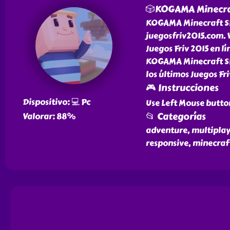
🎲KOGAMA Minecra
KOGAMA Minecraft SKY
juegosfriv2015.com. 
Juegos Friv 2015 en lí
KOGAMA Minecraft SKY
los últimos Juegos Fr
🎮 Instrucciones
Dispositivo: 💻 Pc
Use Left Mouse butto
📂 Categorías
Valorar: 88%
adventure, multiplaye
responsive, minecraf