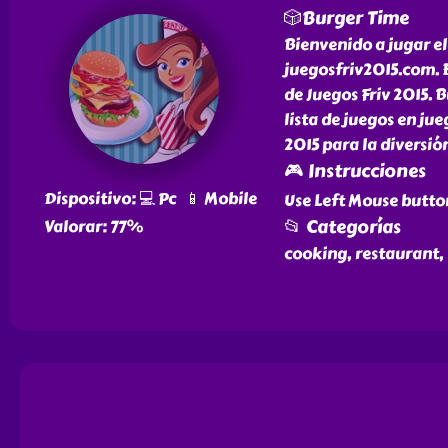
🎲Burger Time
Bienvenido a jugar el
juegosfriv2015.com. E
de Juegos Friv 2015. 
lista de juegos en j
2015 para la diversió
🎮 Instrucciones
Dispositivo: 💻 Pc 📱 Mobile
Use Left Mouse butto
📂 Categorías
Valorar: 77%
cooking, restaurant, 