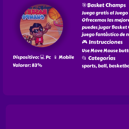
🎯Basket Champs
Juega gratis al Juego
Ofrecemos las mejores
puedes jugar Basket 
juego fantástico de n
🎮 Instrucciones
Use Move Mouse butto
Dispositivo: 💻 Pc 📱 Mobile
📂 Categorías
Valorar: 83%
sports, ball, basketba